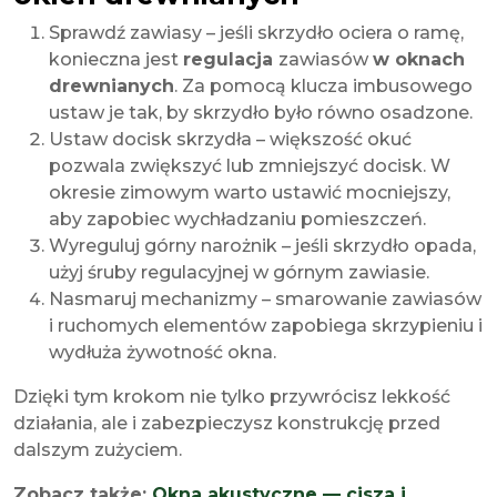
Sprawdź zawiasy – jeśli skrzydło ociera o ramę,
konieczna jest
regulacja
zawiasów
w oknach
drewnianych
. Za pomocą klucza imbusowego
ustaw je tak, by skrzydło było równo osadzone.
Ustaw docisk skrzydła – większość okuć
pozwala zwiększyć lub zmniejszyć docisk. W
okresie zimowym warto ustawić mocniejszy,
aby zapobiec wychładzaniu pomieszczeń.
Wyreguluj górny narożnik – jeśli skrzydło opada,
użyj śruby regulacyjnej w górnym zawiasie.
Nasmaruj mechanizmy – smarowanie zawiasów
i ruchomych elementów zapobiega skrzypieniu i
wydłuża żywotność okna.
Dzięki tym krokom nie tylko przywrócisz lekkość
działania, ale i zabezpieczysz konstrukcję przed
dalszym zużyciem.
Zobacz także:
Okna akustyczne — cisza i