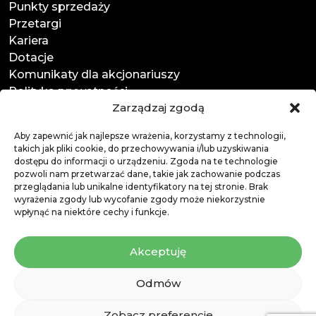
Punkty sprzedaży
Przetargi
Kariera
Dotacje
Komunikaty dla akcjonariuszy
Polityka prywatności
Zarządzaj zgodą
Kontakt
:
Aby zapewnić jak najlepsze wrażenia, korzystamy z technologii,
ul. Mała Kolejowa 4
takich jak pliki cookie, do przechowywania i/lub uzyskiwania
dostępu do informacji o urządzeniu. Zgoda na te technologie
83-400 Kościerzyna
pozwoli nam przetwarzać dane, takie jak zachowanie podczas
przeglądania lub unikalne identyfikatory na tej stronie. Brak
tel. +48 58 686 78 54
wyrażenia zgody lub wycofanie zgody może niekorzystnie
tel. +48 58 686 77 81
wpłynąć na niektóre cechy i funkcje.
biuro@ronkowski.eu
Akceptuję
Odmów
Made by
Venture Navigator
Zobacz preferencje